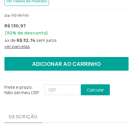
Ver tabela de medidas
R$ 187,10
De:
R$ 130,97
(
30
% de desconto)
4x
de
R$ 32,74
sem juros
ver parcelas
ADICIONAR AO CARRINHO
Frete e prazo:
Calcular
Não sei meu CEP
DESCRIÇÃO