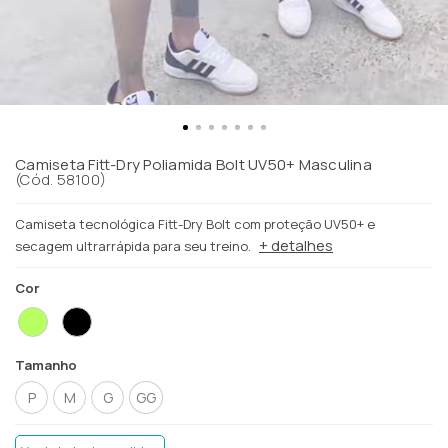
Camiseta Fitt-Dry Poliamida Bolt UV50+ Masculina
(
Cód.
58100
)
Camiseta tecnológica Fitt-Dry Bolt com proteção UV50+ e
+ detalhes
secagem ultrarrápida para seu treino.
Cor
Tamanho
P
M
G
GG