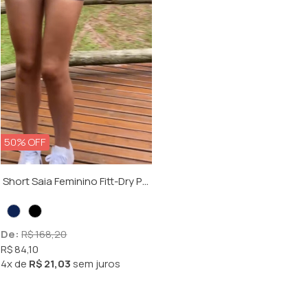
50% OFF
Short Saia Feminino Fitt-Dry Poliamida Solare UV+50
De: 
R$ 168,20
R$ 84,10
4x
de
R$ 21,03
sem juros