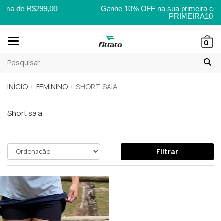
,00
Ganhe 10% OFF na sua primeira compra com o c
PRIMEIRA10
Mudar
0
navegação
INÍCIO
FEMININO
SHORT SAIA
Short saia
Filtrar