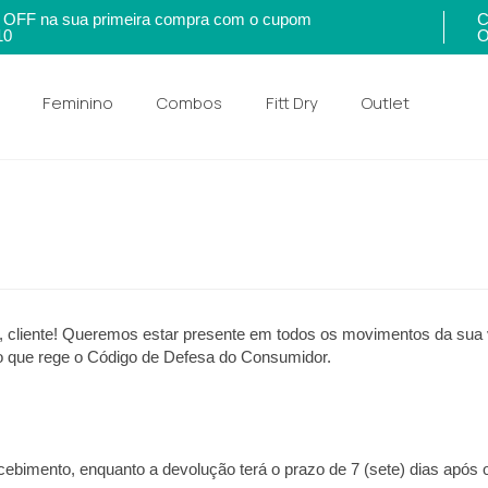
OFF na sua primeira compra com o cupom
C
10
O
Feminino
Combos
Fitt Dry
Outlet
, cliente! Queremos estar presente em todos os movimentos da sua 
o que rege o Código de Defesa do Consumidor.
recebimento, enquanto a devolução terá o prazo de 7 (sete) dias após