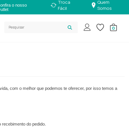
Troca
Quem
onfira o nosso
Fácil
Somos
utlet
0
vida, com o melhor que podemos te oferecer, por isso temos a
 o recebimento do pedido.