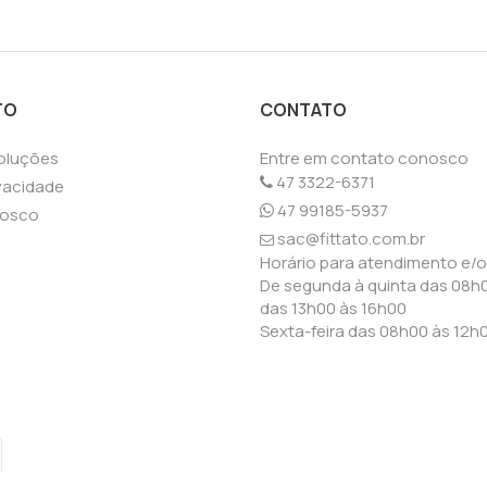
TO
CONTATO
oluções
Entre em contato conosco
47 3322-6371
ivacidade
47 99185-5937
nosco
sac@fittato.com.br
o
Horário para atendimento e/
De segunda à quinta das 08h0
das 13h00 às 16h00
Sexta-feira das 08h00 às 12h