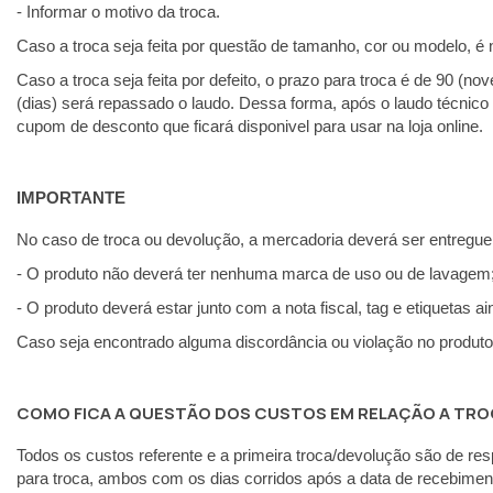
- Informar o motivo da troca.
Caso a troca seja feita por questão de tamanho, cor ou modelo, é n
Caso a troca seja feita por defeito, o prazo para troca é de 90 (n
(dias) será repassado o laudo. Dessa forma, após o laudo técnico f
cupom de desconto que ficará disponivel para usar na loja online.
IMPORTANTE
No caso de troca ou devolução, a mercadoria deverá ser entregue
- O produto não deverá ter nenhuma marca de uso ou de lavagem
- O produto deverá estar junto com a nota fiscal, tag e etiquetas ai
Caso seja encontrado alguma discordância ou violação no produto, 
COMO FICA A QUESTÃO DOS CUSTOS EM RELAÇÃO A TR
Todos os custos referente e a primeira troca/devolução são de respo
para troca, ambos com os dias corridos após a data de recebimen