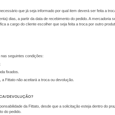
ecessário que já seja informado por qual item deverá ser feita a troc
oventa) dias, a partir da data de recebimento do pedido. A mercadoria
ica a cargo do cliente escolher que seja feita a troca por outro prod
 nas seguintes condições:
;
nda fixados.
a Fittato não aceitará a troca ou devolução.
OCA/DEVOLUÇÃO?
nsabilidade da Fittato, desde que a solicitação esteja dentro do prazo
to do pedido.