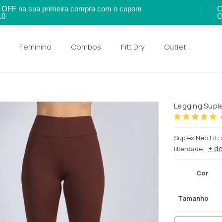
OFF na sua primeira compra com o cupom
C
10
O
Feminino
Combos
Fitt Dry
Outlet
Legging Supl
Suplex Neo Fit:
+ d
liberdade.
Cor
Tamanho