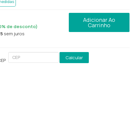
 medidas
Adicionar Ao
Carrinho
0
% de desconto)
95
sem juros
Calcular
CEP