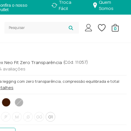
Troca
Quem
onfira o nosso
Fácil
Somos
utlet
0
(
Cód.
11057
)
ex Neo Fit Zero Transparência
4
avaliações
 a legging com zero transparência, compressão equilibrada e total
etalhes
P
M
G
GG
G1