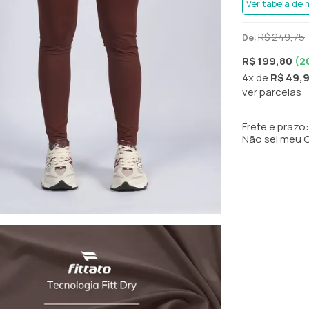
Ver tabela de
R$ 249,75
De:
R$ 199,80
(
2
4x
de
R$ 49,
ver parcelas
Frete e prazo:
Não sei meu 